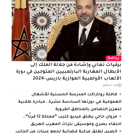
رياضة
برقيات تهاني وإشادة من جلالة الملك إلى
الأبطال المغاربة البارلمبيين المتوجين في دورة
الألعاب الأولمبية الموازية باريس-2024
منذ سنتين
قافلة روتاراكت المدرسة الحسنية للأشغال
العمومية في دورتها السادسة عشرة.. مبادرة طلابية
لتعزيز التضامن بالمناطق القروية
مروان حاجي يطلق فيديو كليب “مملكة 12 قرنًا”..
احتفاء بصري وموسيقى بتراث المغرب العريق
الصين تطلق مركبة فضائية لجمع عينات من الجانب