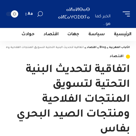
ⴰⵍⴰⵍⴱⴰⴱ
Aa
الخبر كما
ⴰⵍⵎⴰⵖⵔⵉⴱⵢⴰ
هو...
الرئيسية
سياسة
جهات
اقتصاد
حوادث
الألباب المغربية
>
Blog
>
اقتصاد
>
اتفاقية لتحديث البنية التحتية لتسويق المنتجات الفلاحية ومنتج
اقتصاد
اتفاقية لتحديث البنية
التحتية لتسويق
المنتجات الفلاحية
ومنتجات الصيد البحري
بفاس