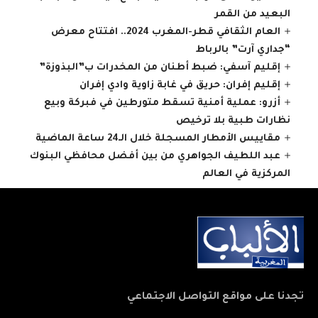
البعيد من القمر
العام الثقافي قطر-المغرب 2024.. افتتاح معرض
“جداري آرت” بالرباط
إقليم آسفي: ضبط أطنان من المخدرات ب”البذوزة”
إقليم إفران: حريق في غابة زاوية وادي إفران
أزرو: عملية أمنية تسقط متورطين في فبركة وبيع
نظارات طبية بلا ترخيص
مقاييس الأمطار المسجلة خلال الـ24 ساعة الماضية
عبد اللطيف الجواهري من بين أفضل محافظي البنوك
المركزية في العالم
تجدنا على مواقع التواصل الاجتماعي