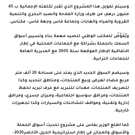
وسيتم تمويل هذا المشروع الذي تقدر تكلفته الإجمالية ب 45
مليون درهم، من طرف وزارة الفلاحة والصيد البحري والتنمية
القروية والمياه والغابات وجماعة فاس وجهة فاس- مكناس
.
ويٌفَوَّضُ للمكتب الوطني للصيد مهمة بناء وتسيير أسواق
السمك بالجملة بشراكة مع الجماعات المحلية في إطار
الاتفاقية الإطار الموقعة سنة 2005 مع المديرية العامة
للجماعات الترابية
.
وسيضم السوق الجديد الذي يمتد على مساحة 20 ألف متر
مربع فضاء لعرض وبيع المنتجات، ومناطق لتحديد وكذا
لتصريف المنتجات، معدات للتبريد مع غرف تبريد لحفظ
المنتجات، ومرافق سوسيو اجتماعية، وميزان جسري، ومرافق
إدارية وتقنية، ومواقف للشاحنات والسيارات وكذا تجهيزات
خارجية
.
كما اطلع الوزير بفاس على مشروع تحديث أسواق الجملة
والأسواق والمجازر في إطار استراتيجية الجيل الأخضر2020-