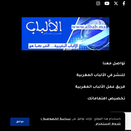
تواصل معنا
للنشر في الألباب المغربية
فريق عمل الألباب المغربية
تخصيص اهتماماتك
باستخدام هذا الموقع ، فإنك توافق على
سياسة الخصوصية
و
2023 © جميع الحقوق محفوظة لجريدة: الألباب المغربية. تم تصميمه وتطويره
موافق
شروط الاستخدام
.
بواسطة
CREAWEB.MA