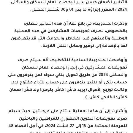
التدابير لضمان حسن سير الإحصاء العام للسكان والسكنى
2024 ، المقرر إجراؤه ما بين 01 و30 شتنبر المقبل.
وذكرت المندوبية، في بلاغ لها، أن هذه التدابير تتعلق،
بالخصوص، بصرف تعويضات المشاركين في هذه العملية
الوطنية وتأمينهم ضد المخاطر والحوادث التي قد يتعرضون
لها بالإضافة إلى توفير وسائل النقل اللازمة.
وأوضحت المندوبية السامية للتخطيط، أنه سيتم صرف
تعويضات المشاركين في إنجاز الإحصاء العام للسكان
والسكنى 2024 عن طريق تحويل بنكي سواء لمن يتوفرون على
حساب بنكي أو للذين يتوفرون على حساب للأداء مفتوح لدى
وكالات توزيع الأموال (بريد كاش؛ كاش بلوس؛ وفاكش؛ ضمان
كاش؛ الفلاحي كاش…).
وأشارت إلى أن هذه العملية ستتم على مرحلتين، حيث سيتم
صرف تعويضات التكوين الحضوري للمراقبين والباحثين
للمرحلة الممتدة من 15 إلى 27 غشت 2024، في أجل أقصاه 48