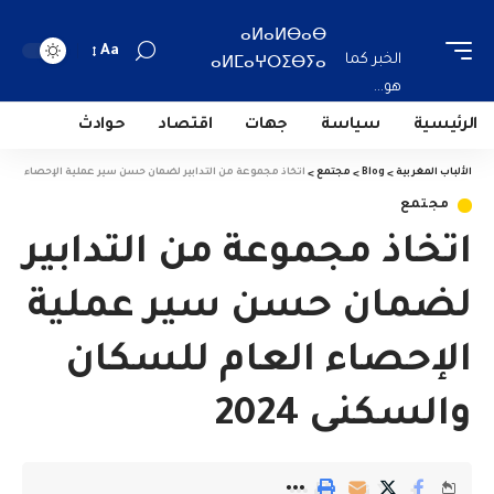
ⴰⵍⴰⵍⴱⴰⴱ
Aa
الخبر كما
ⴰⵍⵎⴰⵖⵔⵉⴱⵢⴰ
هو...
الرئيسية
سياسة
جهات
اقتصاد
حوادث
الألباب المغربية
>
Blog
>
مجتمع
>
اتخاذ مجموعة من التدابير لضمان حسن سير عملية الإحصاء العام ل
مجتمع
اتخاذ مجموعة من التدابير
لضمان حسن سير عملية
الإحصاء العام للسكان
والسكنى 2024