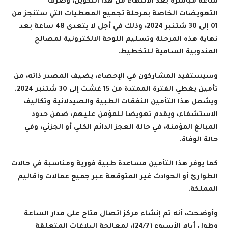
ساعة مباشرة بعد الانتهاء من هذا التكوين، وصرف
التعويضات الخاصة بمرحلة تجميع المعطيات التي ستنجز من
01 إلى 30 شتنبر 2024، وذلك في أجل لا يتعدى 48 ساعة بعد
نهاية هذه المرحلة وتسليم اللوحة الالكترونية لمصالح
المندوبية السامية للتخطيط.
وسيستفيد المشاركون في الإحصاء، يضيف المصدر ذاته، من
تأمين يغطي الفترة الممتدة من 15 غشت إلى 30 شتنبر 2024.
ويشمل هذا التأمين النفقات الطبية والصيدلانية وتكاليف
الاستشفاء، ويقدم تعويضا للمؤمن عليهم، ضمن حدود
المبالغ المؤمنة، في حالة العجز الدائم الكلي أو الجزئي، وفي
حالة الوفاة.
كما يوفر هذا التأمين مساعدة طبية فورية ومناسبة في حالات
الطوارئ أو الحوادث غير المتوقعة عبر جميع عمالات وأقاليم
المملكة.
وأوضحت، أنه تم إنشاء مركز اتصال متاح على مدار الساعة
وطول أيام الأسبوع (24/7)، لمعالجة البلاغات المتعلقة