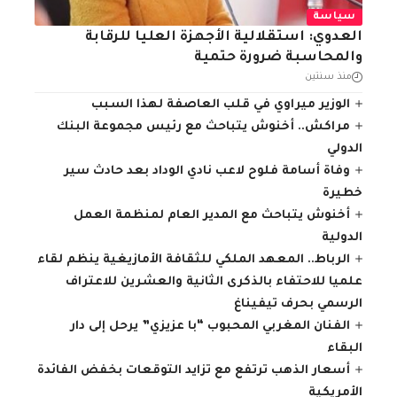
سياسة
العدوي: استقلالية الأجهزة العليا للرقابة
والمحاسبة ضرورة حتمية
منذ سنتين
الوزير ميراوي في قلب العاصفة لهذا السبب
مراكش.. أخنوش يتباحث مع رئيس مجموعة البنك
الدولي
وفاة أسامة فلوح لاعب نادي الوداد بعد حادث سير
خطيرة
أخنوش يتباحث مع المدير العام لمنظمة العمل
الدولية
الرباط.. المعهد الملكي للثقافة الأمازيغية ينظم لقاء
علميا للاحتفاء بالذكرى الثانية والعشرين للاعتراف
الرسمي بحرف تيفيناغ
الفنان المغربي المحبوب “با عزيزي” يرحل إلى دار
البقاء
أسعار الذهب ترتفع مع تزايد التوقعات بخفض الفائدة
الأمريكية