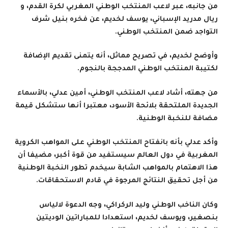
من جانبه، عبر لاعب المنتخب الوطني المغربي لكرة القدم، و
ريال مدريد الإسباني، يوسف لخديم، عن فخره بنيل شرف
التواجد ضمن المنتخب الوطني
.
وأوضح لخديم، في تصريح مماثل، أنه يتمنى تقديم الإضافة
لكتيبة المنتخب الوطني المدججة بالنجوم
.
من جهته، أشاد لاعب المنتخب الوطني، أمين عدلي، بالأسماء
الجديدة الملتحقة بلائحة الأسود، معتبرا أنها ستشكل قيمة
مضافة للنخبة الوطنية
.
وأكد عدلي بأنه بانفتاح المنتخب الوطني على المواهب الكروية
المغربية في دول العالم سيستفيد من قوة أكبر، مضيفا أن
هذا الاهتمام بالمواهب الشابة سيخدم تطور النخبة الوطنية
من أجل تحقيق النتائج المرجوة في قادم الاستحقاقات
.
وكان الناخب الوطني وليد الركراكي، وجه الدعوة لالياس
بنصغير، ويوسف لخديم، استعدادا للمباراتين الوديتين