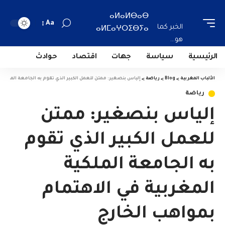
ⴰⵍⴰⵍⴱⴰⴱ
Aa
الخبر كما
ⴰⵍⵎⴰⵖⵔⵉⴱⵢⴰ
هو...
الرئيسية
سياسة
جهات
اقتصاد
حوادث
الألباب المغربية
>
Blog
>
رياضة
>
إلياس بنصغير: ممتن للعمل الكبير الذي تقوم به الجامعة الملكية 
رياضة
إلياس بنصغير: ممتن
للعمل الكبير الذي تقوم
به الجامعة الملكية
المغربية في الاهتمام
بمواهب الخارج