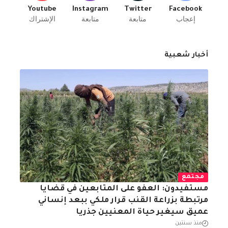
Youtube
Instagram
Twitter
Facebook
إعجاب
متابعة
متابعة
الإشتراك
أخبار شعبية
مجتمع
مستفيدون: العفو على المتابعين في قضايا
مرتبطة بزراعة القنب قرار ملكي ببعد إنساني
عميق سيغير حياة المعنيين جذريا
منذ سنتين