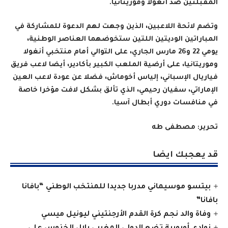
المقبلتين ضد أنغولا وموريتانيا
.
وتضم لائحة اللاعبين، الذين وجهت لهم الدعوة للمشاركة في
المباراتين الوديتين اللتين ستخوضهما العناصر الوطنية،
يومي 22 و26 مارس الجاري، على التوالي أمام منتخبي أنغولا
وموريتانيا، على أرضية الملعب الكبير بأكادير، أيضا لاعب فريق
فياريال الإسباني، إلياس أخوماش، فضلا عن عودة لاعب العين
الإماراتي، سفيان رحيمي، الذي تألق بشكل لافت مؤخرا خاصة
في منافسات دوري أبطال آسيا
.
تحرير: مصطفى طه
قد يعجبك ايضا
بيتسو موسيماني مدربا جديدا للمنتخب الوطني “بافانا
بافانا”
وفاة والد نجم كرة القدم الأرجنتيني ليونيل ميسي