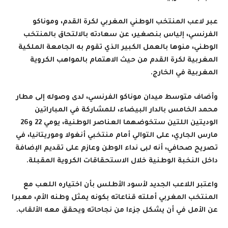
عبر لاعب المنتخب الوطني المغربي لكرة القدم، وموناكو
الفرنسي، إلياس بنصغير، عن سعادته بالالتحاق بالمنتخب
الوطني، منوها بالعمل الكبير الذي تقوم به الجامعة الملكية
المغربية لكرة القدم من حيث الاهتمام بالمواهب الكروية
المغربية في الخارج
.
وأضاف متوسط ميدان موناكو الفرنسي، لدى وصوله إلى مطار
محمد الخامس بالدار البيضاء، للمشاركة في المباراتين
الوديتين اللتين ستخوضهما العناصر الوطنية، يومي 22 و26
مارس الجاري، على التوالي أمام منتخبي أنغولا وموريتانيا، في
تصريح صحافي، أنه لبى نداء الوطن وعازم على تقديم الإضافة
داخل النخبة الوطنية خلال الاستحقاقات الكروية المقبلة
.
واعتبر اللاعب الجديد لأسود الأطلس بأن اختياره اللعب مع
المنتخب المغربي أملته قناعاته بكونه يمثل وطنه الأم، معبرا
عن الأمل في أن يشكل جزءا من نجاحاته ويحقق معه الألقاب
.