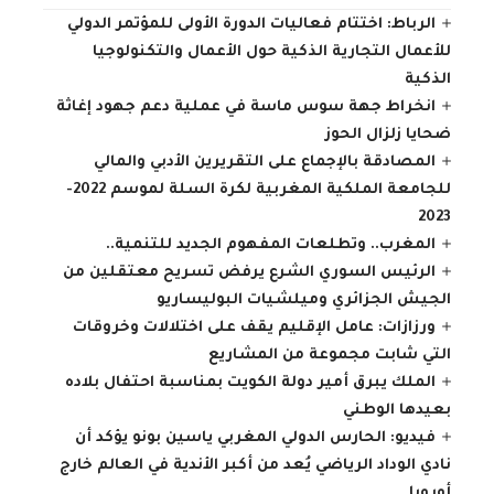
الرباط: اختتام فعاليات الدورة الأولى للمؤتمر الدولي
للأعمال التجارية الذكية حول الأعمال والتكنولوجيا
الذكية
انخراط جهة سوس ماسة في عملية دعم جهود إغاثة
ضحايا زلزال الحوز
المصادقة بالإجماع على التقريرين الأدبي والمالي
للجامعة الملكية المغربية لكرة السلة لموسم 2022-
2023
المغرب.. وتطلعات المفهوم الجديد للتنمية..
الرئيس السوري الشرع يرفض تسريح معتقلين من
الجيش الجزائري وميلشيات البوليساريو
ورزازات: عامل الإقليم يقف على اختلالات وخروقات
التي شابت مجموعة من المشاريع
الملك يبرق أمير دولة الكويت بمناسبة احتفال بلاده
بعيدها الوطني
فيديو: الحارس الدولي المغربي ياسين بونو يؤكد أن
نادي الوداد الرياضي يُعد من أكبر الأندية في العالم خارج
أوروبا