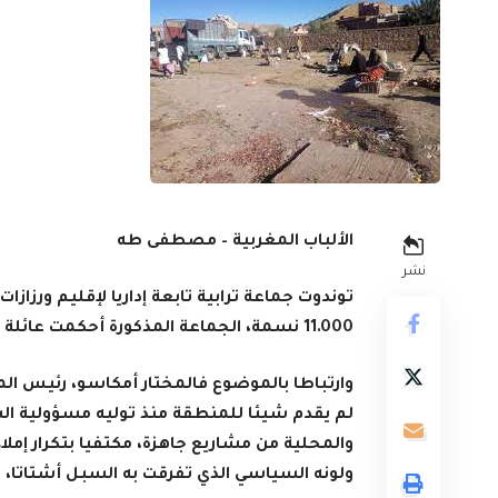
الألباب المغربية – مصطفى طه
نشر
توندوت جماعة ترابية تابعة إداريا لإقليم ورزاز
11.000 نسمة، الجماعة المذكورة أحكمت عائلة أمكاسو السيطرة عليها منذ 1992.
وارتباطا بالموضوع فالمختار أمكاسو، رئيس ال
لم يقدم شيئا للمنطقة منذ توليه مسؤولية الش
والمحلية من مشاريع جاهزة، مكتفيا بتكرار إم
ولونه السياسي الذي تفرقت به السبل أشتاتا، وا