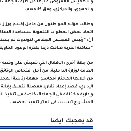
والتهميش المفروض عليها من طرف الجهات ال
والجهوي، والمركزي، وفق كلامهم
.
وطالب هؤلاء المواطنون من عامل إقليم ورزازات
اتخاذ بعض الخطوات التنموية لمساعدة الساكن
أن: “رئيس المجلس الجماعي لتوندوت لم يستطع 
“ساكنة القرية ضاقت ذرعا بكثرة الوعود الخاوية
من جهة أخرى، الإهمال التي تعيش على وقعه ج
العامة لوزارة الداخلية
، من أجل افتحاص الوثائق
من خلالها المختار أمكاسو مهمة رئاسة المجلس
الإداري، قصد إعداد تقارير مفصلة تتعلق بإدارة
وإدارية مختلفة في الجماعة، خاصة في تنفيذ
المشاريع تسببت في تعثر تنفيذ بعضها
.
قد يعجبك ايضا