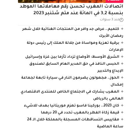
اقتصاد
اتصالات المغرب تحسن رقم معاملاتها الموطد
بنسبة 3,2 في المائة عند متم شتنبر 2023
منذ 3 سنوات
كلميم.. عرض جد وافر من المنتجات الغذائية خلال شهر
رمضان الأبرك
برقية تعزية ومواساة من جلالة الملك إلى رئيس دولة
الإمارات
الشرق الأوسط: الأوضاع تزداد تأزما بين غزة وإسرائيل
الحبس النافذ في حق المدير العام السابق لصندوق
الإيداع والتدبير
الحوز.. مجهولون يضرمون النار في سيارة تابعة لجماعة
إمكدال
المغرب يشارك في الاجتماع الخاص للمنتدى الاقتصادي
العالمي بالرياض
كان 2023.. بوركينا فاسو تهزم موريتانيا بهدف للاشيء
قيمة زكاة الفطر بالمغرب تحدد في 20 درهما
مقاييس التساقطات المسجلة بالمملكة خلال الـ 24
ساعة الماضية