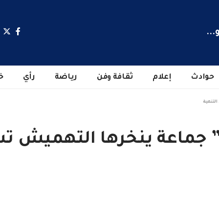
...
حوادث
إعلام
ثقافة وفن
رياضة
رأي
خ
لتنمية
” جماعة ينخرها التهميش تس