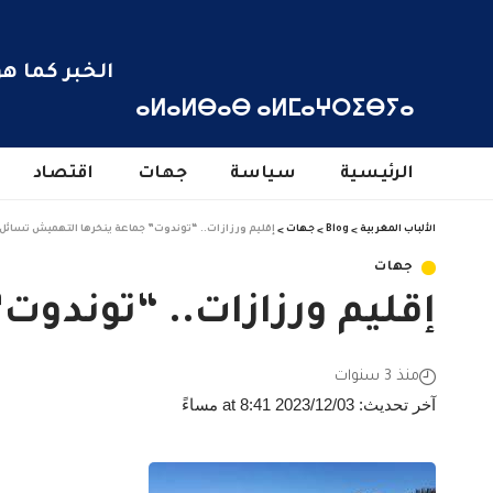
الخبر كما هو
ⴰⵍⴰⵍⴱⴰⴱ ⴰⵍⵎⴰⵖⵔⵉⴱⵢⴰ
الرئيسية
سياسة
جهات
اقتصاد
الألباب المغربية
>
Blog
>
جهات
>
إقليم ورزازات.. “توندوت” جماعة ينخرها التهميش تسائل ا
جهات
إقليم ورزازات.. “توندوت
منذ 3 سنوات
آخر تحديث: 2023/12/03 at 8:41 مساءً