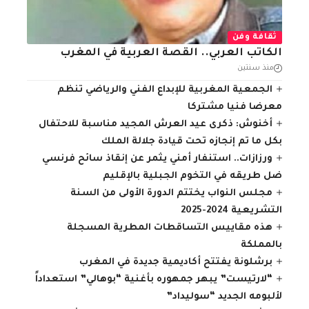
ثقافة وفن
الكاتب العربي.. القصة العربية في المغرب
منذ سنتين
الجمعية المغربية للإبداع الفني والرياضي تنظم
معرضا فنيا مشتركا
أخنوش: ذكرى عيد العرش المجيد مناسبة للاحتفال
بكل ما تم إنجازه تحت قيادة جلالة الملك
ورزازات.. استنفار أمني يثمر عن إنقاذ سائح فرنسي
ضل طريقه في التخوم الجبلية بالإقليم
مجلس النواب يختتم الدورة الأولى من السنة
التشريعية 2024-2025
هذه مقاييس التساقطات المطرية المسجلة
بالمملكة
برشلونة يفتتح أكاديمية جديدة في المغرب
“لارتيست” يبهر جمهوره بأغنية “بوهالي” استعداداً
لألبومه الجديد “سوليداد”