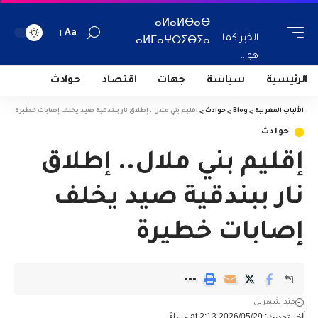
ⴰⵍⴰⵍⴱⴰⴱ
Aa
الخبر كما
ⴰⵍⵎⴰⵖⵔⵉⴱⵢⴰ
هو...
الرئيسية
سياسة
جهات
اقتصاد
حوادث
الألباب المغربية
>
Blog
>
حوادث
>
إقليم بني ملال.. إطلاق نار ببندقية صيد يخلف إصابات خطيرة
حوادث
إقليم بني ملال.. إطلاق
نار ببندقية صيد يخلف
إصابات خطيرة
منذ شهرين
آخر تحديث: 2026/05/29 at 2:13 مساءً