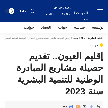
ⴰⵍⴰⵍⴱⴰⴱ
Aa
الخبر كما
ⴰⵍⵎⴰⵖⵔⵉⴱⵢⴰ
هو...
الرئيسية
سياسة
جهات
اقتصاد
حوادث
الألباب المغربية
>
Blog
>
جهات
>
إقليم العيون.. تقديم حصيلة مشاريع المبادرة الوطنية للتنمية البشرية سنة 023
جهات
إقليم العيون.. تقديم
حصيلة مشاريع المبادرة
الوطنية للتنمية البشرية
سنة 2023