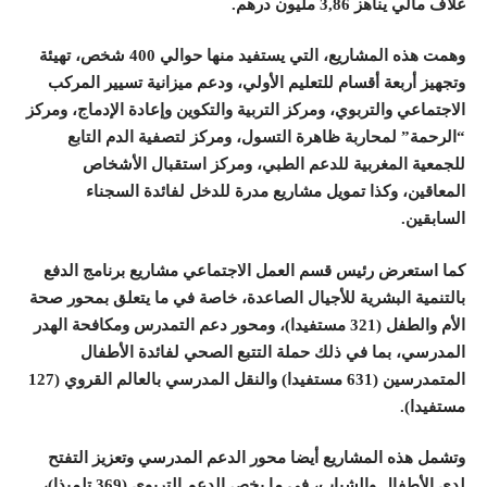
غلاف مالي يناهز 3,86 مليون درهم
.
وهمت هذه المشاريع، التي يستفيد منها حوالي 400 شخص، تهيئة
وتجهيز أربعة أقسام للتعليم الأولي، ودعم ميزانية تسيير المركب
الاجتماعي والتربوي، ومركز التربية والتكوين وإعادة الإدماج، ومركز
“الرحمة” لمحاربة ظاهرة التسول، ومركز لتصفية الدم التابع
للجمعية المغربية للدعم الطبي، ومركز استقبال الأشخاص
المعاقين، وكذا تمويل مشاريع مدرة للدخل لفائدة السجناء
السابقين
.
كما استعرض رئيس قسم العمل الاجتماعي مشاريع برنامج الدفع
بالتنمية البشرية للأجيال الصاعدة، خاصة في ما يتعلق بمحور صحة
الأم والطفل (321 مستفيدا)، ومحور دعم التمدرس ومكافحة الهدر
المدرسي، بما في ذلك حملة التتبع الصحي لفائدة الأطفال
المتمدرسين (631 مستفيدا) والنقل المدرسي بالعالم القروي (127
مستفيدا
).
وتشمل هذه المشاريع أيضا محور الدعم المدرسي وتعزيز التفتح
لدى الأطفال والشباب، في ما يخص الدعم التربوي (369 تلميذا)،