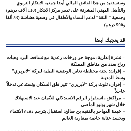
وستستفيد من هذا الفائض المالي أيضا جمعية الابتكار التربوي
والتأهيل المهني المشرفة على تدبير مركز الابتكار (110 آلاف درهم)
وجمعية ” الثقة” لدعم النساء والأطفال في وضعية هشاشة (53 ألفا
و500 درهم
).
قد يعجبك ايضا
نشرة إنذارية: موجة حر وزخات رعدية مع تساقط البرد وهبات
رياح بعدد من مناطق المملكة
إفران: لجنة مختلطة تعاين الوضعية البيئية لبركة “لابريري”
وسط المدينة
إفران: تلوث بركة “لابريري” تثير قلق السكان وتستدعي تدخلاً
عاجلاً
مراكش.. استقرار الرقم الاستدلالي للأثمان عند الاستهلاك
خلال شهر يونيو الماضي
خيمة المهاجر بالفقيه بن صالح: استقبال يترجم دفء الانتماء
ويجسد عناية خاصة بمغاربة العالم