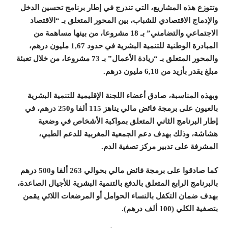
وتتوزع هذه المشاريع، التي تندرج في إطار برنامج تحسين الدخل
والإدماج الاقتصادي للشباب، بين المحور المتعلق بـ
“
الاقتصاد
الاجتماعي والتضامني” بـ 18 مشروعا، من بينها مساهمة من
المبادرة الوطنية للتنمية البشرية في حدود 1,67 مليون درهم،
والمحور المتعلق بـ “ريادة الأعمال” بـ 73 مشروعا، من خلال تعبئة
مبلغ يقدر بأزيد من 6,18 مليون درهم
.
وبهذه المناسبة، صادق أعضاء اللجنة الإقليمية للتنمية البشرية
بالعيون على برمجة فائض مالي يناهز 115 ألفا و250 درهم، في
إطار البرنامج الثاني المتعلق بمواكبة الأشخاص في وضعية
هشاشة، وذلك بهدف دعم الجمعية المغربية للدعم الطبي،
المشرفة على تدبير مركز تصفية الدم
.
كما صادقوا على برمجة فائض مالي بحوالي 263 ألفا و500 درهم
بالبرنامج الرابع المتعلق بالدفع بالتنمية البشرية للأجيال الصاعدة،
بهدف ضمان التكفل بالنساء الحوامل أو المرضعات اللائي يقمن
بتصفية الكلي (100 ألف درهم
).