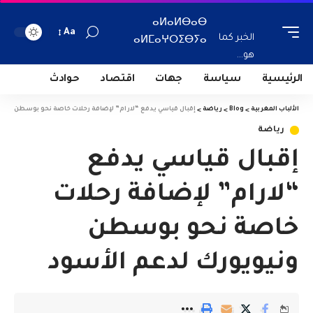
ⴰⵍⴰⵍⴱⴰⴱ
Aa
الخبر كما
ⴰⵍⵎⴰⵖⵔⵉⴱⵢⴰ
هو...
الرئيسية
سياسة
جهات
اقتصاد
حوادث
الألباب المغربية
>
Blog
>
رياضة
>
إقبال قياسي يدفع “لارام” لإضافة رحلات خاصة نحو بوسطن ونيو
رياضة
إقبال قياسي يدفع
“لارام” لإضافة رحلات
خاصة نحو بوسطن
ونيويورك لدعم الأسود