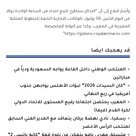
وأشار البلاغ إلى أن “التذاكر ستطرح للبيع ابتداء من الساعة الواحدة زوالا
من اليوم الاثنين 06 يوليوز، بالوكالات التجارية التابعة للخطوط الملكية
المغربية في المغرب، وكذا عبر البوابة المخصصة:
https://golions.royalairmaroc.com”.
قد يعجبك ايضا
المنتخب الوطني داخل القاعة يواجه السعودية ودياً في
مباراتين
“كان السيدات 2026” لبؤات الأطلس يواجهن جنوب
أفريقيا في ربع النهائي
المغرب يحتضن اجتماعا رفيع المستوى للاتحاد الدولي
لكرة القدم (فيفا)
رسميا.. نادي نهضة بركان يتعاقد مع المدير الفني السابق
لمنتخب الرأس الأخضر
متسلق مغربي يافع يتمكن من بلوغ قمة “كانغ ياتسي 2”