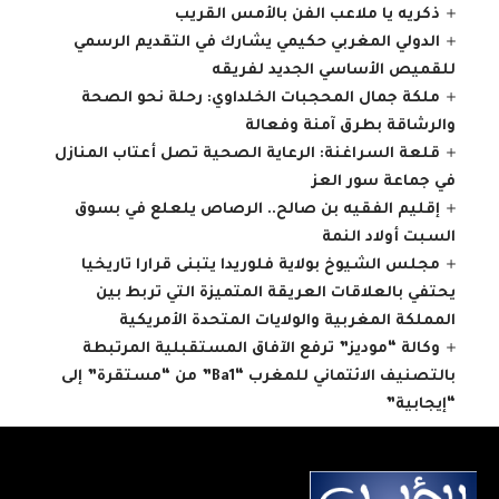
ذكريه يا ملاعب الفن بالأمس القريب
الدولي المغربي حكيمي يشارك في التقديم الرسمي
للقميص الأساسي الجديد لفريقه
ملكة جمال المحجبات الخلداوي: رحلة نحو الصحة
والرشاقة بطرق آمنة وفعالة
قلعة السراغنة: الرعاية الصحية تصل أعتاب المنازل
في جماعة سور العز
إقليم الفقيه بن صالح.. الرصاص يلعلع في بسوق
السبت أولاد النمة
مجلس الشيوخ بولاية فلوريدا يتبنى قرارا تاريخيا
يحتفي بالعلاقات العريقة المتميزة التي تربط بين
المملكة المغربية والولايات المتحدة الأمريكية
وكالة “موديز” ترفع الآفاق المستقبلية المرتبطة
بالتصنيف الائتماني للمغرب “Ba1” من “مستقرة” إلى
“إيجابية”