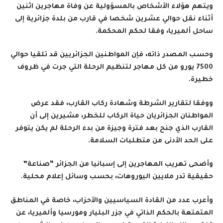
ويتهم هؤلاء الأشخاص بالمسؤولية عن وفاة مهاجرين اثنين
أثناء نقل حوالي عشرين شخصا في قارب من بلدة جزائرية إلى
ساحل ألميريا، وفقا لحكم المحكمة.
وحسب المصدر ذاته، فإن المواطنين الجزائريين قد تلقيا حوالي
7500 يورو من كل مهاجر لتنظيم الرحلة التي جرت في ظروف
خطيرة.
ووفقا لتقارير الشرطة وشهادة ركاب القارب، فقد عرض
المواطنان الجزائريان حياة الركاب للخطر، مشيرين إلى أن
القارب الذي جنح بعد فترة وجيزة من بدء الرحلة لم يكن يتوفر
على الحد الأدنى من متطلبات السلامة.
وأضحى تهريب المهاجرين إلى إسبانيا من الجزائر “صناعة”
حقيقية تدر ملايين اليوروهات، بحسب وسائل إعلام محلية.
وأعرب عدد من القادة السياسيين والأحزاب، خاصة في المناطق
المتمتعة بالحكم الذاتي في جزر البليار ومورسيا وألميريا، عن