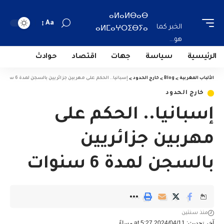
ⴰⵍⴰⵍⴱⴰⴱ
Aa
الخبر كما
ⴰⵍⵎⴰⵖⵔⵉⴱⵢⴰ
هو...
الرئيسية
سياسة
جهات
اقتصاد
حوادث
الألباب المغربية
>
Blog
>
خارج الحدود
>
إسبانيا.. الحكم على مهربين جزائريين بالسجن لمدة 6 سنوات
خارج الحدود
إسبانيا.. الحكم على
مهربين جزائريين
بالسجن لمدة 6 سنوات
منذ سنتين
آخر تحديث: 2024/04/11 at 5:27 مساءً