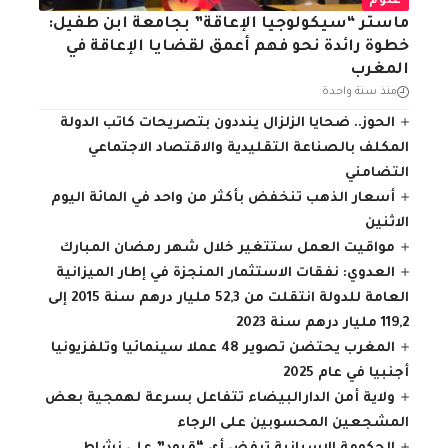
علوم
ماستر “سيكولوجيا الإعاقة” بجامعة ابن طفيل:
خطوة رائدة نحو فهم أعمق لقضايا الإعاقة في
المغرب
منذ سنة واحدة
الحوز.. ضحايا الزلزال ينددون بتصريحات كاتب الدولة
المكلف بالصناعة التقليدية والاقتصاد الاجتماعي
التضامني
أسعار الذهب تنخفض بأكثر من واحد في المائة اليوم
الاثنين
مواقيت العمل ستتغير خلال شهر رمضان المبارك
العدوي: نفقات الاستثمار المنجزة في إطار الميزانية
العامة للدولة انتقلت من 52,3 مليار درهم سنة 2015 إلى
119,2 مليار درهم سنة 2023
المغرب يحتضن تصوير 48 عملا سينمائيا وتلفزيونيا
أجنبيا في عام 2025
ولاية أمن الدارالبيضاء تتفاعل بسرعة لهمجية بعض
المشجعين المحسوبين على الرجاء