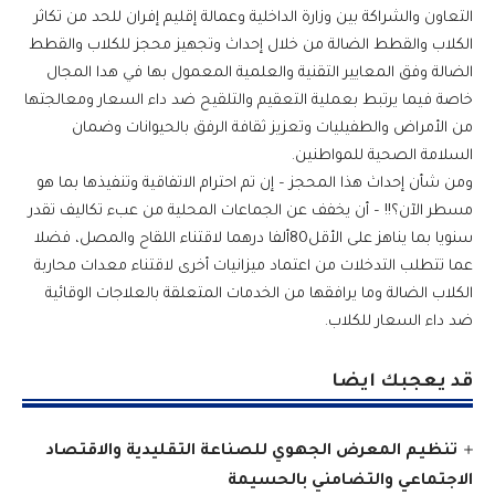
التعاون والشراكة بين وزارة الداخلية وعمالة إقليم إفران للحد من تكاثر
الكلاب والقطط الضالة من خلال إحداث وتجهيز محجز للكلاب والقطط
الضالة وفق المعايير التقنية والعلمية المعمول بها في هدا المجال
خاصة فيما يرتبط بعملية التعقيم والتلقيح ضد داء السعار ومعالجتها
من الأمراض والطفيليات وتعزيز ثقافة الرفق بالحيوانات وضمان
السلامة الصحية للمواطنين.
ومن شأن إحداث هذا المحجز – إن تم احترام الاتفاقية وتنفيذها بما هو
مسطر الآن؟!! – أن يخفف عن الجماعات المحلية من عبء تكاليف تقدر
سنويا بما يناهز على الأقل80ألفا درهما لاقتناء اللقاح والمصل، فضلا
عما تتطلب التدخلات من اعتماد ميزانيات أخرى لاقتناء معدات محاربة
الكلاب الضالة وما يرافقها من الخدمات المتعلقة بالعلاجات الوقائية
ضد داء السعار للكلاب.
قد يعجبك ايضا
تنظيم المعرض الجهوي للصناعة التقليدية والاقتصاد
الاجتماعي والتضامني بالحسيمة