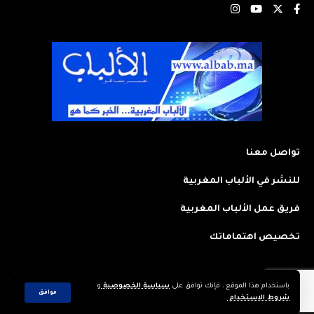
تواصل معنا
للنشر في الألباب المغربية
فريق عمل الألباب المغربية
تخصيص اهتماماتك
باستخدام هذا الموقع ، فإنك توافق على
سياسة الخصوصية
و
2023 © جميع الحقوق محفوظة لجريدة: الألباب المغربية. تم تصميمه وتطويره
موافق
شروط الاستخدام
.
بواسطة
CREAWEB.MA