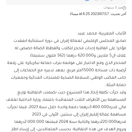
منذ 3 سنوات
آخر تحديث: 2023/07/17 at 6:25 مساءً
الألباب المغربية- محمد عبيد
صادق المجلس الإقليمي لعمالة إفران في دورة استثنائية انعقدت
مؤخرا على اتفاقية إحداث محجز للكلاب والقطط الضالة خصص له
غلاف ال5 ملايين و620.000 درهما (562 مليون سنتيما)..
المحجز الذي وقع الاختيار على موقعه بتراب جماعة تيكريكرة على رقعة
أرضية ذات مساحة 15000متر مربع، يعهد تدبيره مع الجماعات إلى
جانب المكتب الوطني للسلامة الصحية للمنتجات الغذائية وجمعيات
حماية البيئة…
وقد جزأت تكلفة إنجاز هذا المشروع حيث تضمنت الاتفاقية توزيع
المساهمة بين الأطراف الثلاث المتعاقدة باعتماد وزارة الداخلية لغلاف
مالي قدره3.400.000درهما دفعة واحدة خلال سنة 2023، فيما تجزأت
مساهمة عمالة إقليم إفران إلى سنتين: الأولى في 2023
قدرها220.000درهما والثانية سنة 2024 قيمتها 2.000.000درهما.
ويروم الهدف من هذه الاتفاقية- بحسب المتعاقدين- إلى إرساء اطار