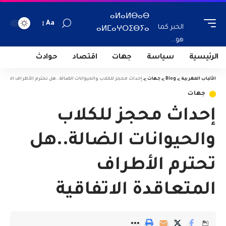
ⴰⵍⴰⵍⴱⴰⴱ
Aa
الخبر كما
ⴰⵍⵎⴰⵖⵔⵉⴱⵢⴰ
هو...
الرئيسية
سياسة
جهات
اقتصاد
حوادث
الألباب المغربية
>
Blog
>
جهات
>
إحداث محجز للكلاب والحيوانات الضالة..هل تحترم الأطراف المتعاق
جهات
إحداث محجز للكلاب
والحيوانات الضالة..هل
تحترم الأطراف
المتعاقدة الاتفاقية