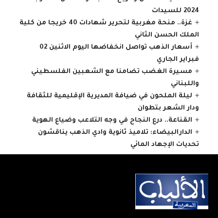
2024 للسيدات
غزة.. منحة مغربية لتحرير شهادات 40 خريجا من كلية
الملك الحسن الثاني
أسعار الذهب تواصل انخفاضها اليوم الاثنين 02
فبراير الجاري
مسيرة الغضب تضامنا مع الشعبين الفلسطيني
واللبناني
ليلة الملحون في ضيافة المديرية الإقليمية للثقافة
ودار الشعر بتطوان
القناعة.. درع النجاح في وجه التلاعب وضياع الهوية
الدارالبيضاء: تلاميذ ثانوية وادي الذهب يناقشون
تحديات الإجهاد المائي