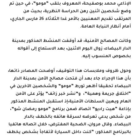
الإذاعي محمد بوصفيحة، المعروف بلقب “مومو”، في حين تم
وضع شخصين اثنين رهن الحراسة النظرية، بحيث من
المرتقب تقديم المعنيين بالأمر غدا الثلاثاء 26 مارس الجاري،
أمام أنظار النيابة العامة.
وكانت المصالح الأمنية، قد أوقفت المنشط المذكور بمدينة
الدار البيضاء، زوال اليوم الاثنين، بعد الاستماع إلى أقواله
بخصوص المنسوب إليه.
وحول ظروف وملابسات هذا التوقيف، أوضحت المصادر ذاتها،
بأن
هذا الإجراء جاء بعد أن فتحت مصالح الأمن بمدينة الدار
البيضاء تحقيقا أظهر تورط “مومو” والشخصين الآخرين في
“اختلاق جريمة وهمية”، و”نشر خبر زائف” يؤثر على الأمن
العام ويهين السلطات الأمنية،إذ استقبل المنشط المذكور
بإذاعة “هيت راديو” اتصالا ضمن برنامج “مومو رمضان شو”،
من شخص يدعي تعرضه لسرقة هاتفه بالخطف بالدار
البيضاء. وقال مروان، الضحية المفترض، خلال اتصاله هاتفيا
بالبرنامج المذكور: “كنت داخل السيارة لأتفاجأ بشخص يخطف