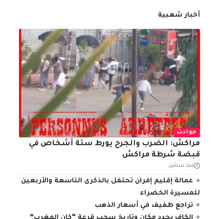
أخبار شعبية
حوادث
مراكش: الضرب والجرح يورط ستة أشخاص في
قبضة شرطة مراكش
منذ سنتين
عمالة إقليم إفران تحتفل بالذكرى التاسعة والأربعين
للمسيرة الخضراء
تراجع طفيف في أسعار الذهب
الكاف يحدد مكان وتاريخ سحب قرعة “كان المغرب”