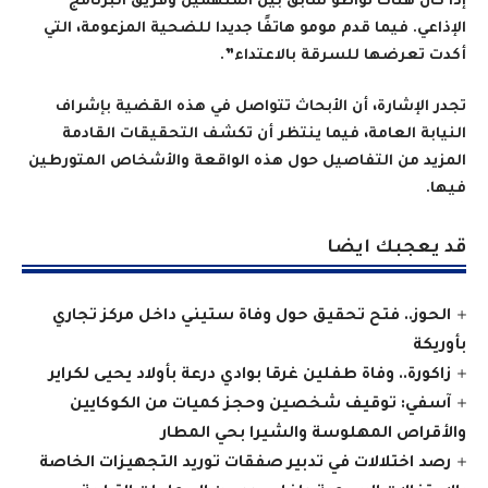
إذا كان هناك تواطؤ سابق بين المتهمين وفريق البرنامج
الإذاعي. فيما قدم مومو هاتفًا جديدا للضحية المزعومة، التي
أكدت تعرضها للسرقة بالاعتداء”.
تجدر الإشارة، أن الأبحاث تتواصل في هذه القضية بإشراف
النيابة العامة، فيما ينتظر أن تكشف التحقيقات القادمة
المزيد من التفاصيل حول هذه الواقعة والأشخاص المتورطين
فيها
.
قد يعجبك ايضا
الحوز.. فتح تحقيق حول وفاة ستيني داخل مركز تجاري
بأوريكة
زاكورة.. وفاة طفلين غرقا بوادي درعة بأولاد يحيى لكراير
آسفي: توقيف شخصين وحجز كميات من الكوكايين
والأقراص المهلوسة والشيرا بحي المطار
رصد اختلالات في تدبير صفقات توريد التجهيزات الخاصة