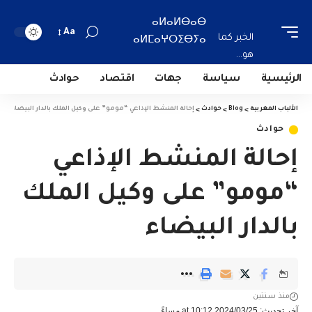
ⴰⵍⴰⵍⴱⴰⴱ
Aa
الخبر كما
ⴰⵍⵎⴰⵖⵔⵉⴱⵢⴰ
هو...
الرئيسية
سياسة
جهات
اقتصاد
حوادث
الألباب المغربية
>
Blog
>
حوادث
>
إحالة المنشط الإذاعي “مومو” على وكيل الملك بالدار البيضاء
حوادث
إحالة المنشط الإذاعي
“مومو” على وكيل الملك
بالدار البيضاء
منذ سنتين
آخر تحديث: 2024/03/25 at 10:12 مساءً