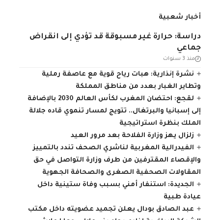
أخبار شعبية
دراسة: حرارة غير مسبوقة قد تؤدي إلى انقراض
جماعي
منذ 3 سنوات
نشرة إنذارية: هبات رياح قوية مع عاصفة رملية
وتطاير الغبار بعدد من مناطق المملكة
لقجع: احتضان المغرب لكأس العالم 2030 بالإضافة
إلى إسبانيا والبرتغال.. تتويج لمسار تنموي قاده جلالة
الملك بنظرة استراتيجية
زلزال يهز وزارة الفلاحة بعد مرور العيد
الفيدرالية المغربية لناشري الصحف تندد بالتمييز
والإقصاء المقترفين من طرف وزارة التواصل في حق
المقاولات الصحفية الصغرى والصحافة الجهوية
الجديدة: استنفار أمني بسبب وفاة ستينية داخل
عيادة طبية
عبد الصادق بودال يعلن تجميد عضويته داخل مكتب