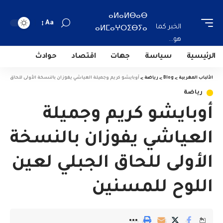
ⴰⵍⴰⵍⴱⴰⴱ
Aa
الخبر كما
ⴰⵍⵎⴰⵖⵔⵉⴱⵢⴰ
هو...
الرئيسية
سياسة
جهات
اقتصاد
حوادث
الألباب المغربية
>
Blog
>
رياضة
>
أوبايشو كريم وجميلة العياشي يفوزان بالنسخة الأولى للحاق الجب
رياضة
أوبايشو كريم وجميلة
العياشي يفوزان بالنسخة
الأولى للحاق الجبلي لعين
اللوح للمسنين