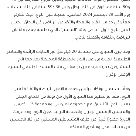
و80 سنة فما فوق في فئة الرجال وبين 36 و59 سنة في فئة السيدات،
يوم الأحد 29 ديسمبر 2024 الماضي، بمدينة عين اللوح، حيث شاركوا
معاً وفي جو من الفرح والبهجة والتضامن الرياضي في اللحاق الجبلي
لعين اللوح الأول الخاص بفئة “الماستر”، الذي نظمته جمعية الأمان
للرياضة والثقافة وأكملته بنجاح.
وقد جرى السباق على مسافة 20 كيلومترًا عبر الغابات الرائعة والمناظر
الطبيعية الخلابة في عين اللوح والمنطقة المحيطة بها، مما أتاح
للمشاركين تجربة فريدة من نوعها في قلب المحيط الطبيعي للمنتزه
الوطني لإفران.
وفقًا لسليمان بونكاب، رئيس جمعية الأمان للرياضة والثقافة لعين
اللوح، فقد تم تنظيم هذا السباق الأول من نوعه في اللحاق الجبلي
بعين اللوح بالتنسيق مع مجموعة لعروسي ومجموعة كاب كورس
والمجلس الإقليمي لإفران والجماعة الترابية لعين اللوح. وقد عرفت
الدورة حضورًا كبيرًا من طرف المتسابقين المسنين من كلا الجنسين
من مختلف مدن ومناطق المملكة.