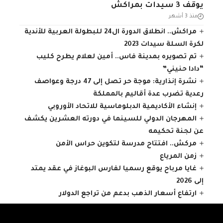
يوقف 3 سيدات بمراكش
منذ 3 أشهر
مراكش.. انطلاق الدورة ال24 للبطولة العربية للأندية
لكرة السلة سيدات 2023
تم تصويره بمدينة فاس.. أمين لعلام يطرح كليب
“دادا حنيني”
نشرة إنذارية: موجة حر تصل إلى 47 درجة وعواصف
رعدية تضرب عدة أقاليم بالمملكة
إنشاء الأكاديمية الدبلوماسية للاتحاد الأوروبي
المهرجان الدولي للسينما في دورته العشرين يكشف
عن لجنة تحكيمه
مركش.. افتتاح مدرسة لتكوين حراس الأمن
زمن المرياع
غايا مرباح يوقع رسميا لفارس البوغاز في عقد يمتد
إلى 2026
ارتفاع أسعار الذهب بدعم من تراجع الدولار