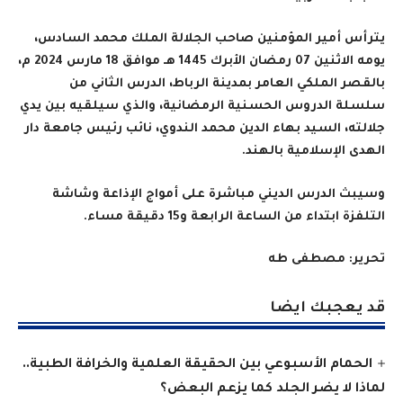
يترأس أمير المؤمنين صاحب الجلالة الملك محمد السادس،
يومه الاثنين 07 رمضان الأبرك 1445 هـ موافق 18 مارس 2024 م،
بالقصر الملكي العامر بمدينة الرباط، الدرس الثاني من
سلسلة الدروس الحسنية الرمضانية، والذي سيلقيه بين يدي
جلالته، السيد بهاء الدين محمد الندوي، نائب رئيس جامعة دار
الهدى الإسلامية بالهند.
وسيبث الدرس الديني مباشرة على أمواج الإذاعة وشاشة
التلفزة ابتداء من الساعة الرابعة و15 دقيقة مساء.
تحرير: مصطفى طه
قد يعجبك ايضا
الحمام الأسبوعي بين الحقيقة العلمية والخرافة الطبية..
لماذا لا يضر الجلد كما يزعم البعض؟