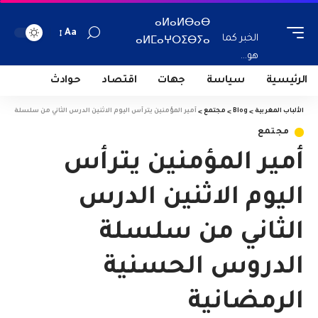
ⴰⵍⴰⵍⴱⴰⴱ
Aa
الخبر كما
ⴰⵍⵎⴰⵖⵔⵉⴱⵢⴰ
هو...
الرئيسية
سياسة
جهات
اقتصاد
حوادث
الألباب المغربية
>
Blog
>
مجتمع
>
أمير المؤمنين يترأس اليوم الاثنين الدرس الثاني من سلسلة الد
مجتمع
أمير المؤمنين يترأس
اليوم الاثنين الدرس
الثاني من سلسلة
الدروس الحسنية
الرمضانية