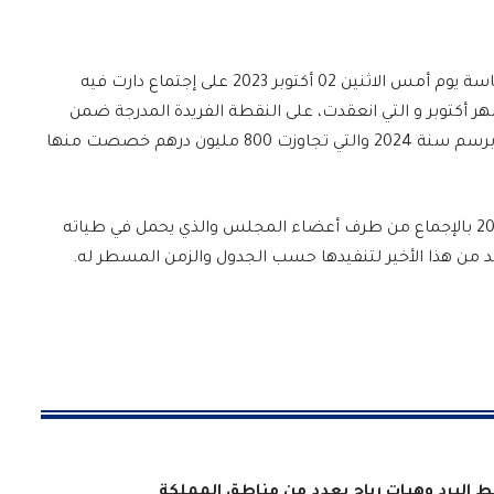
أشرف كريم أشنكلي رئيس مجلس جهة سوس ماسة يوم أمس الاثنين 02 أكتوبر 2023 على إجتماع دارت فيه
 أكتوبر و التي انعقدت، على النقطة الفريدة المدرجة ضمن
جدول أعمالها والمتعلقة بمشروع ميزانية الجهة برسم سنة 2024 والتي تجاوزت 800 مليون درهم خصصت منها
وخلص الإجتماع على مصادقة مشروع ميزانية 2024 بالإجماع من طرف أعضاء المجلس والذي يحمل في طياته
 من هذا الأخير لتنفيدها حسب الجدول والزمن المسطر له.
قط البرد وهبات رياح بعدد من مناطق المملكة