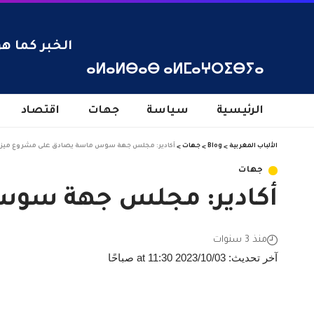
الخبر كما هو
ⴰⵍⴰⵍⴱⴰⴱ ⴰⵍⵎⴰⵖⵔⵉⴱⵢⴰ
الرئيسية
سياسة
جهات
اقتصاد
الألباب المغربية
>
Blog
>
جهات
>
أكادير: مجلس جهة سوس ماسة يصادق على مشروع ميزانية 4
جهات
أكادير: مجلس جهة سوس م
منذ 3 سنوات
آخر تحديث: 2023/10/03 at 11:30 صباحًا