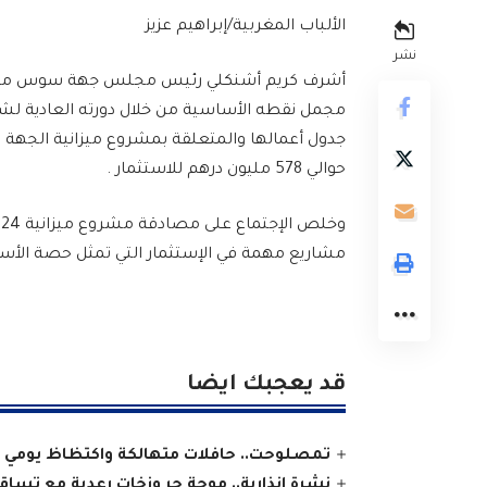
الألباب المغربية/إبراهيم عزيز
نشر
مجمل نقطه الأساسية من خلال دورته العادية لشهر
حوالي 578 مليون درهم للاستثمار .
مشاريع مهمة في الإستثمار التي تمثل حصة الأسد
قد يعجبك ايضا
تمصلوحت.. حافلات متهالكة واكتظاظ يومي
نشرة إنذارية.. موجة حر وزخات رعدية مع تسا