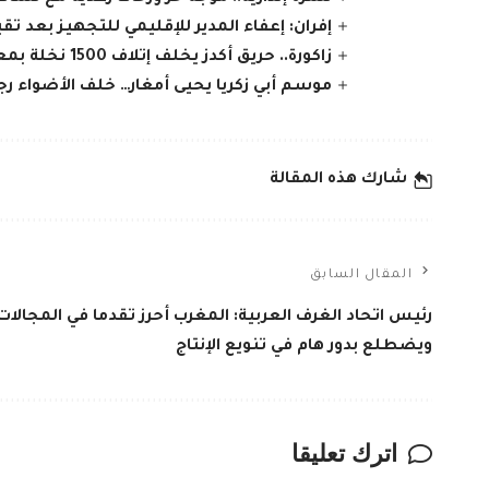
إفران: إعفاء المدير للإقليمي للتجهيز بعد تقي
زاكورة.. حريق أكدز يخلف إتلاف 1500 نخلة بمعدل 8 هكتارات ونفوق ماشية
موسم أبي زكريا يحيى أمغار… خلف الأضواء ر
شارك هذه المقالة
المقال السابق
رئيس اتحاد الغرف العربية: المغرب أحرز تقدما في المجالات 
ويضطلع بدور هام في تنويع الإنتاج
اترك تعليقا