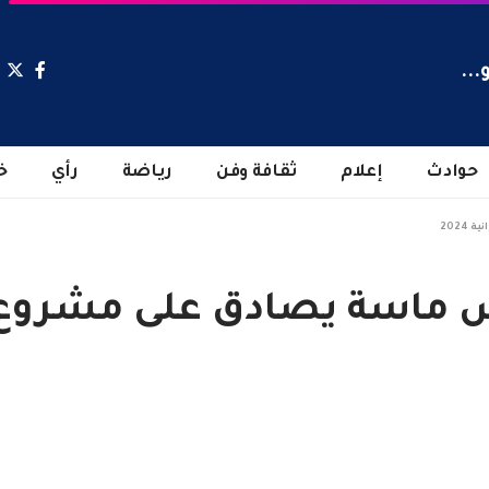
...
حوادث
إعلام
ثقافة وفن
رياضة
رأي
خ
202
اسة يصادق على مشروع ميزان