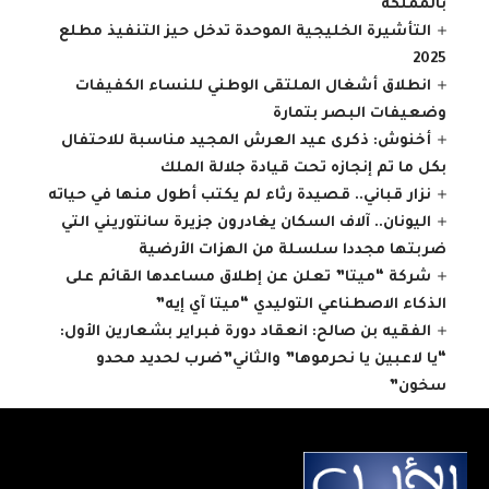
بالمملكة
التأشيرة الخليجية الموحدة تدخل حيز التنفيذ مطلع
2025
انطلاق أشغال الملتقى الوطني للنساء الكفيفات
وضعيفات البصر بتمارة
أخنوش: ذكرى عيد العرش المجيد مناسبة للاحتفال
بكل ما تم إنجازه تحت قيادة جلالة الملك
نزار قباني.. قصيدة رثاء لم يكتب أطول منها في حياته
اليونان.. آلاف السكان يغادرون جزيرة سانتوريني التي
ضربتها مجددا سلسلة من الهزات الأرضية
شركة “ميتا” تعلن عن إطلاق مساعدها القائم على
الذكاء الاصطناعي التوليدي “ميتا آي إيه”
الفقيه بن صالح: انعقاد دورة فبراير بشعارين الأول:
“يا لاعبين يا نحرموها” والثاني”ضرب لحديد محدو
سخون”