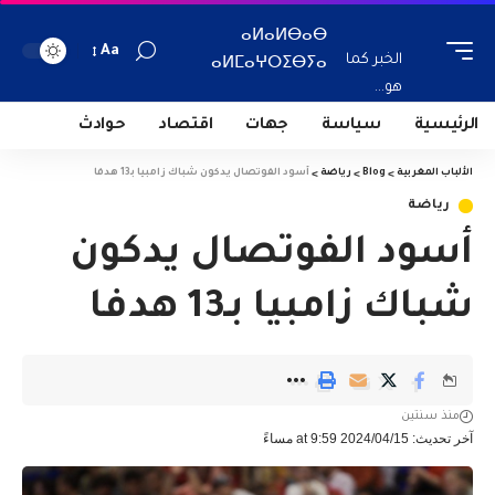
ⴰⵍⴰⵍⴱⴰⴱ
Aa
الخبر كما
ⴰⵍⵎⴰⵖⵔⵉⴱⵢⴰ
هو...
الرئيسية
سياسة
جهات
اقتصاد
حوادث
الألباب المغربية
>
Blog
>
رياضة
>
أسود الفوتصال يدكون شباك زامبيا بـ13 هدفا
رياضة
أسود الفوتصال يدكون
شباك زامبيا بـ13 هدفا
منذ سنتين
آخر تحديث: 2024/04/15 at 9:59 مساءً