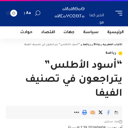
ⴰⵍⴰⵍⴱⴰⴱ
Aa
الخبر كما
ⴰⵍⵎⴰⵖⵔⵉⴱⵢⴰ
هو...
الرئيسية
سياسة
جهات
اقتصاد
حوادث
الألباب المغربية
>
Blog
>
رياضة
>
“أسود الأطلس” يتراجعون في تصنيف الفيفا
رياضة
“أسود الأطلس”
يتراجعون في تصنيف
الفيفا
منذ سنتين
آخر تحديث: 2024/04/04 at 2:39 مساءً