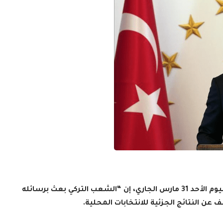
قال الرئيس التركي، رجب طيب أردوغان، مساء اليوم الأحد 31 مارس الجاري، إن “الشعب التركي بعث برسائله
 عن النتائج الجزئية للانتخابات المحلية.