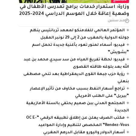
مجتمع
وزارة: استمرار خدمات برامج تمدرس الأطفال في
وضعية إعاقة خلال الموسم الدراسي 2024-2025
منذ سنتين
المؤتمر العالمي للفلامنكو لمعهد ثربانتيس ينظم
جولته الدولية بالمغرب من 2 إلى 29 نونبر المقبل
فيديو: أسماء لمنور تعود بأغنية جديدة تحمل اسم
“بشويش”
فيديو: لحظة تفريغ المياه من سد سيدي محمد بن عبد
الله بعد بلوغه طاقته القصوى
رؤية حزب جبهة القوى الديمقراطية بعد تنحي مصطفى
بنعلي
تراجع أسعار النفط بسبب مخاوف من تأثير الإعصار
“بيريل” على الطلب الأمريكي
المجتمع المدني ببن صميم يحتفي بالسنة الأمازيغية
الجديدة
مكتب الصرف يعلن عن إطلاق تطبيقه الرقمي “OC E-
Rendez-Vous” المخصص لتنظيم وإدارة المواعيد
أسعار الدولار واليورو مقابل الدرهم المغربي