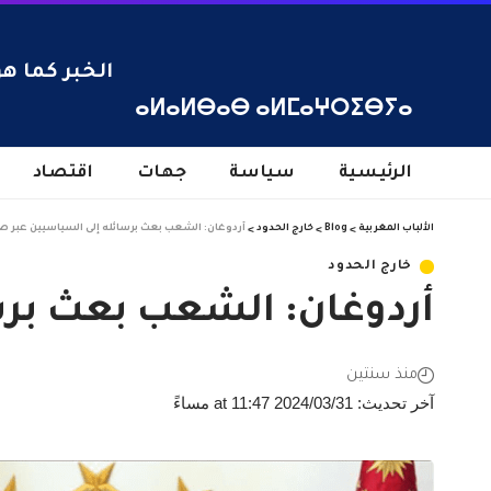
الخبر كما هو
ⴰⵍⴰⵍⴱⴰⴱ ⴰⵍⵎⴰⵖⵔⵉⴱⵢⴰ
الرئيسية
سياسة
جهات
اقتصاد
الألباب المغربية
>
Blog
>
خارج الحدود
>
أردوغان: الشعب بعث برسائله إلى السياسيين عبر ص
خارج الحدود
أردوغان: الشعب بعث برس
منذ سنتين
آخر تحديث: 2024/03/31 at 11:47 مساءً