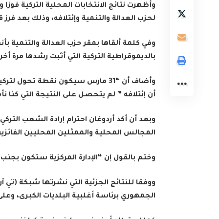
وأظهرت نتائج الانتخابات المحلية التركية فوز
لحزب العدالة والتنمية وإئتلافه، وذلك بعد فرز قرابة 90 بالمائة من صناديق ال
وفي كلمة ألقاها بمقر حزب العدالة والتنمية بأن
بالديموقراطية التركية التي أثبت رشدها مرة أخر
وأضاف أن “31 مارس سيكون نقطة تحول
أن إئتلافه ” لم يتحصل على النتيجة التي كنا نأ
وبعد أن أكد أردوغان احترام إرادة الشعب التركي
المجالس المحلية والممثلين المحليين الفائزين 
وختم بالقول إن “الإدارة المركزية ستكون بجن
ووفقا للنتائج الجزئية التي نشرتها شبكة (تي آر
الجمهوري برئاسة أغلبية البلديات الكبرى، وعلى