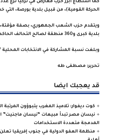
كما استطاع أبرز حزب معارض في تركيا نزع عدد من
الحركة القومية‏)، من قبيل بلدية بورصة، التي خسرها 
بلدية كبرى و360 منطقة لصالح التحالف الحاكم.
وبلغت نسبة المشاركة في الانتخابات المحلية 77,57 في المائة، وفقا للنتائج الأولية.
تحرير: مصطفى طه
قد يعجبك ايضا
كوت ديفوار: تلاميذ المغرب يتبوؤون المرتبة ا
نيسان مصر تبدأ مبيعات “نيسان ماجنيت” المج
المدمجة متعددة الاستخدامات
منظمة العفو الدولية في جنوب إفريقيا تعلن