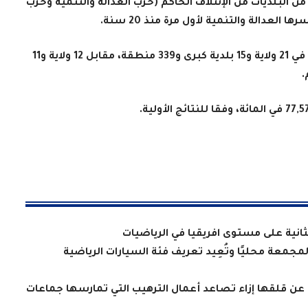
 البلديات من الإئتلاف الحاكم ‏‏(حزب العدالة والتنمية وحزب
العدالة والتنمية لأول مرة منذ 20 سنة.
ويتقدم حزب الشعب الجمهوري، بصفة مؤقتة، في 21 ولاية و15 بلدية كبرى و339 منطقة، مقابل 12 ولاية و11
لثانية على مستوى افريقيا في الرياضيات
معة محليًا وتُعِيد تعريف فئة السيارات الرياضية
 عن قلقها إزاء تصاعد أعمال الترهيب التي تمارسها جماعات