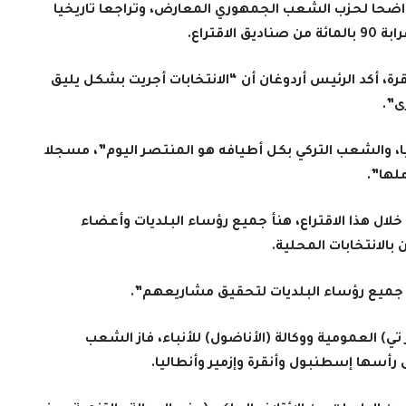
ا واضحا لحزب الشعب الجمهوري المعارض، وتراجعا تاريخيا
اقتراع.
قرة، أكد الرئيس أردوغان أن “الانتخابات أجريت بشكل يليق
ى”.
 لتركيا، والشعب التركي بكل أطيافه هو المنتصر اليوم”، مسجلا
ملها”.
 خلال هذا الاقتراع، هنأ جميع رؤساء البلديات وأعضاء
بالانتخابات المحلية.
ب جميع رؤساء البلديات لتحقيق مشاريعهم”.
 تي) العمومية ووكالة (الأناضول) للأنباء، فاز الشعب
 رأسها إسطنبول وأنقرة وإزمير وأنطاليا.