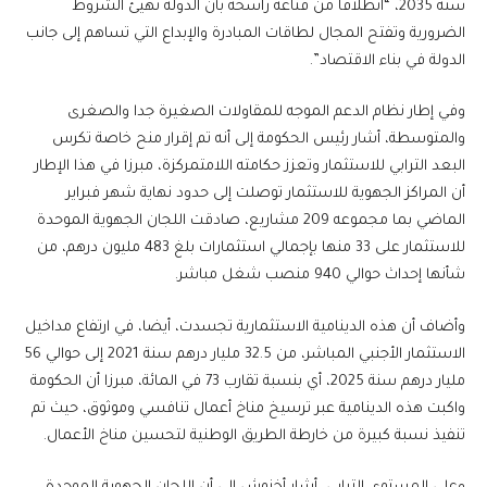
سنة 2035، “انطلاقا من قناعة راسخة بأن الدولة تهيئ الشروط
الضرورية وتفتح المجال لطاقات المبادرة والإبداع التي تساهم إلى جانب
الدولة في بناء الاقتصاد”.
وفي إطار نظام الدعم الموجه للمقاولات الصغيرة جدا والصغرى
والمتوسطة، أشار رئيس الحكومة إلى أنه تم إقرار منح خاصة تكرس
البعد الترابي للاستثمار وتعزز حكامته اللامتمركزة، مبرزا في هذا الإطار
أن المراكز الجهوية للاستثمار توصلت إلى حدود نهاية شهر فبراير
الماضي بما مجموعه 209 مشاريع، صادقت اللجان الجهوية الموحدة
للاستثمار على 33 منها بإجمالي استثمارات بلغ 483 مليون درهم، من
شأنها إحداث حوالي 940 منصب شغل مباشر.
وأضاف أن هذه الدينامية الاستثمارية تجسدت، أيضا، في ارتفاع مداخيل
الاستثمار الأجنبي المباشر، من 32.5 مليار درهم سنة 2021 إلى حوالي 56
مليار درهم سنة 2025، أي بنسبة تقارب 73 في المائة، مبرزا أن الحكومة
واكبت هذه الدينامية عبر ترسيخ مناخ أعمال تنافسي وموثوق، حيث تم
تنفيذ نسبة كبيرة من خارطة الطريق الوطنية لتحسين مناخ الأعمال.