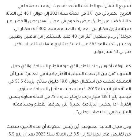
تسريع الانتقال نحو الطاقات المتجددة، حيث ارتفعت حصتها في
المزيج الكهربائي من 37.1 في المائة سنة 2021 إلى حوالي 46,1 في المائة
حاليا، فضلا عن إطلاق عرض طموح في مجال الهيدروجين الأخضر، عبر
تعبئة مليون هكتار من العقارات الصناعية، منها 300 ألف هكتار في
مرحلة أولى، واستقبال أكثر من 40 طلبا للاستثمار من فاعلين وطنيين
ودوليين، تمت الموافقة على ثمانية مشاريع منها باستثمارات تقدر
بحوالي 43 مليار دولار.
كما توقف أخنوش عند التطور الذي عرفه قطاع السياحة، والذي جعل
المغرب “من بين الوجهات السياحية الأكثر جاذبية في العالم”، مبرزا أن
المملكة تمكنت من استقبال حوالي 19.8 مليون سائح، بزيادة 53,5 في
المائة مقارنة بسنة 2019، فيما سجلت مداخيل السياحة مستوى
قياسيا بلغ 138.1 مليار درهم بارتفاع قدره 75.5 في المائة مقارنة بنفس
الفترة، “ما يعكس الدينامية الكبيرة التي يعرفها القطاع ومساهمته
المتزايدة في الاقتصاد الوطني”.
وفي مجال المالية العمومية، أبرز رئيس الحكومة أن هذه الأخيرة تمكنت
من تقليص عجز الميزانية إلى 3,5 في المائة سنة 2025 بعد أن بلغ 5.5