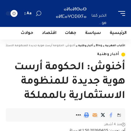
ⴰⵍⴰⵍⴱⴰⴱ
Aa
الخبر كما
ⴰⵍⵎⴰⵖⵔⵉⴱⵢⴰ
هو...
الرئيسية
سياسة
جهات
اقتصاد
حوادث
الألباب المغربية
>
Blog
>
أخبار وطنية
>
أخنوش: الحكومة أرست هوية جديدة للمنظومة الاستثمارية 
أخبار وطنية
أخنوش: الحكومة أرست
هوية جديدة للمنظومة
الاستثمارية بالمملكة
منذ 4 أشهر
آخر تحديث: 2026/04/15 at 1:50 مساءً