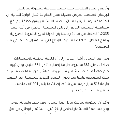
وأوضح رئيس الحكومة، خلال جلسة عمومية مشتركة لمجلسي
البرلمان خصصت لعرض حصيلة عمل الحكومة خلال الولاية الحالية، أن
الحكومة سرعت تنزيل الميثاق الجديد للاستثمار وفق خطة تروم رفع
مساهمة الاستثمار الخاص إلى ثلثي الاستثمار الوطني في أفق سنة
2035، “انطلاقا من قناعة راسخة بأن الدولة تهيئ الشروط الضرورية
وتفتح المجال لطاقات المبادرة والإبداع التي تساهم إلى جانبها في بناء
الاقتصاد”.
وفي هذا السياق، أشار أخنوش إلى أن اللجنة الوطنية للاستثمارات
صادقت على 381 مشروعا بقيمة إجمالية تقدر بـ581 مليار درهم، تروم
خلق 245 ألف منصب شغل مباشر وغير مباشر، من بينها 297 مشروعا
تمت المصادقة عليها منذ دخول الميثاق الجديد للاستثمار حيز التنفيذ،
بقيمة 513 مليار درهم، من شأنها إحداث ما يناهز 201 ألف منصب
شغل مباشر وغير مباشر.
وأكد أن الحكومة سرعت تنزيل هذا الميثاق وفق خطة واضحة، تتوخى
رفع مساهمة الاستثمار الخاص ليبلغ ثلثي الاستثمار الوطني في أفق