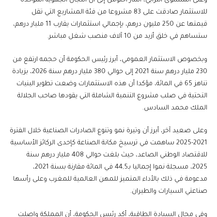
وعلى المستوى الترابي، أشار أخنوش إلى أن اللجان الجهوية الموحدة
للاستثمار صادقت على 83 مشروعا من فئة المشاريع التي تقل
قيمتها عن 250 مليون درهم، بإجمالي استثمارات يقارب 11 مليار درهم،
ستساهم في خلق أزيد من 10 آلاف منصب شغل مباشر.
وبخصوص الاستثمار العمومي، أبرز رئيس الحكومة أن حجمه ارتفع من
230 مليار درهم سنة 2021 إلى حوالي 380 مليار درهم سنة 2026، بزيادة
تناهز 65 في المائة، مؤكدا أن هذه الاستثمارات وضعت تطوير البنيات
التحتية في صلب مشروع التنمية الشاملة التي يقودها صاحب الجلالة
الملك محمد السادس.
وعلى صعيد آخر، أبرز أن وتيرة نمو وتنوع الصادرات الصناعية خلال الفترة
2021-2025 ساهمت في ترسيخ مكانة الصناعة كإحدى الركائز الأساسية
للاقتصاد الوطني الصاعد، حيث بلغت حوالي 408 مليار درهم سنة
2025، مسجلة نموا إجماليا بـ44,5 في المائة مقارنة بسنة 2021،
مدعومة في ذلك بالأداء المتميز للمهن العالمية للمغرب وعلى رأسها
صناعتي السيارات والطيران.
وفي مجال السيادة الطاقية، أكد رئيس الحكومة، أن المملكة واصلت