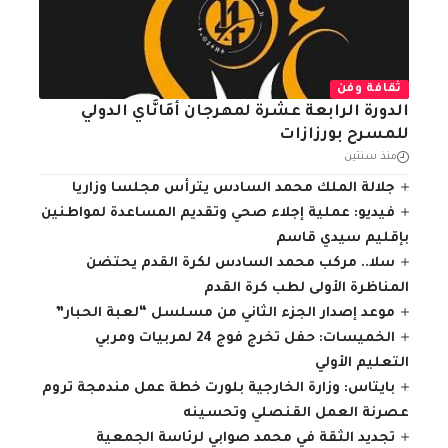
ثقافة وفن
الدورة الرابعة عشرة لمهرجان أَمَانَّاي الدولي
للمسرح بورزازات
منذ سنتين
جلالة الملك محمد السادس يترأس مجلسا وزاريا
فيديو: عملية إجلاء صحي وتقديم المساعدة لمواطنين
بإقليم سيدي قاسم
سلا.. مركب محمد السادس لكرة القدم يحتضن
المناظرة الأولى لطب كرة القدم
موعد إصدار الجزء الثاني من مسلسل “لعبة الحبار”
الخميسات: حفل تخرج فوج 24 لمربيات ومربي
التعليم الأولي
بايتاس: وزارة الخارجية بلورت خطة عمل مندمجة تروم
عصرنة العمل القنصلي وتحسينه
تجديد الثقة في محمد صوابي لرئاسة الجمعية