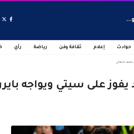
...
حوادث
إعلام
ثقافة وفن
رياضة
رأي
خ
ي نصف النهائي
د يفوز على سيتي ويواجه باي