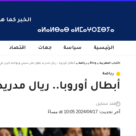
الخبر كما هو
ⴰⵍⴰⵍⴱⴰⴱ ⴰⵍⵎⴰⵖⵔⵉⴱⵢⴰ
الرئيسية
سياسة
جهات
اقتصاد
الألباب المغربية
>
Blog
>
رياضة
>
أبطال أوروبا.. ريال مدريد يفوز على سيتي ويواجه بايرن ف
رياضة
أبطال أوروبا.. ريال مدري
منذ سنتين
آخر تحديث: 2024/04/17 at 10:05 مساءً