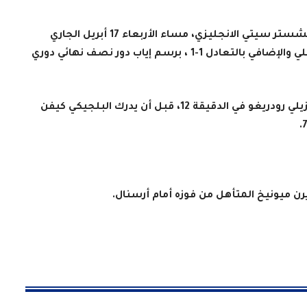
حقق نادي ريال مدريد فوز مثيرا أمام مضيفه مانشستر سيتي الانجليزي، مساء الأربعاء 17 أبريل الجاري
بركلات الترجيح (4-3)، عقب انتهاء الوقتين الأصلي والإضافي بالتعادل 1-1 ، برسم إياب دور نصف نهائي دوري
وافتتح ريال مدريد باب التسجيل عن طريق البرازيلي رودريغو في الدقيقة 12، قبل أن يدرك البلجيكي كيفن
يرن ميونيخ المتأهل من فوزه أمام أرسنال.