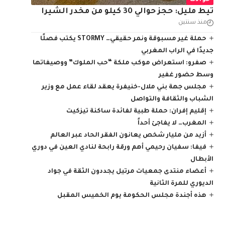
حوادث
تيط مليل: حجز حوالي 30 كيلو من مخدر الشيرا
منذ سنتين
حملة غير مسبوقة ونمر حقيقي… STORMY يكتب فصلًا
جديدًا في الراب المغربي
صفرو: استعراض موكب ملكة “حب الملوك” ووصيفاتها
وسط حضور غفير
مجلس جهة بني ملال-خنيفرة يعقد لقاء عمل مع وزير
الشباب والثقافة والتواصل
إقليم إفران: حملة طبية لفائدة ساكنة تيزكيت
المغرب… لا يفاجئ أحداً
أزيد من مليار شخص يعانون الفقر الحاد عبر العالم
فيفا: سفيان رحيمي أهم ورقة رابحة لنادي العين في دوري
الأبطال
أعضاء منتدى جمعيات مرتيل يجددون الثقة في جواد
الديوري للمرة الثانية
هذه أجندة مجلس الحكومة يوم الخميس المقبل