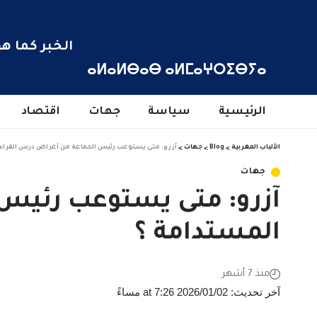
الخبر كما هو
ⴰⵍⴰⵍⴱⴰⴱ ⴰⵍⵎⴰⵖⵔⵉⴱⵢⴰ
الرئيسية
سياسة
جهات
اقتصاد
الألباب المغربية
>
Blog
>
جهات
>
آزرو: متى يستوعب رئيس الجماعة من أغراض درس القراءة 
جهات
آزرو: متى يستوعب رئيس 
المستدامة ؟
منذ 7 أشهر
آخر تحديث: 2026/01/02 at 7:26 مساءً