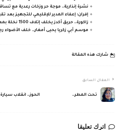
نشرة إنذارية.. موجة حر وزخات رعدية مع تسا
إفران: إعفاء المدير للإقليمي للتجهيز بعد تقي
زاكورة.. حريق أكدز يخلف إتلاف 1500 نخلة بمعدل 8 هكتارات ونفوق ماشية
موسم أبي زكريا يحيى أمغار… خلف الأضواء ر
شارك هذه المقالة
المقال السابق
تحت المطر..
الحوز.. انقلاب سيار
اترك تعليقا