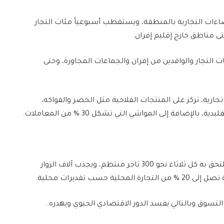
ضاءات التجارية بالمنطقة، ويستقطب أسبوعياً مئات التجار
تى مناطق خارج إقليم إفران.
 التجار والوافدين من إفران والجماعات المجاورة، وحتى
واسعة تضم أكثر من 500 بسطة تجارية، تركز على المنتجات الفلاحية مثل الخضر والفواكه،
لإضافة إلى المواشي التي تشكل 30 % من المعاملات.
كما أن السوق يُشكل رافعة تنموية محلية، حيث يلتحق به كل ثلاثاء نحو 300 تاجر منتظم، ويجذب آلاف الزوار
ب تقديرات محلية.
لتسوق وبالتالي يفسد الدور الاقتصادي الحيوي ويهدره..