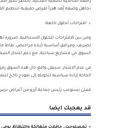
رافعة أساسية للتنمية المحلية، بالنظر للدور الاق
تجاهل وضعه يُعد هدراً لفرص حقيقية لتنظيم الق
اقتراحات لحلول ناجعة:
ومن بين الاقتراحات للحلول الاستباقية، ضرورة ت
تصريف، ومرافق أساسية (بناء مراحيض، نقاط ماء
السوق في مشاريع سياحية، مع دعم للتجار الشبا
في عدم الاعتبار، سيبقى واقع حال هذه السوق رمز
الحاجة إرادة سياسية لتحويله إلى نموذج ناجح لتن
فمتى يستوعب رئيس جماعة أزرو من أغراض درس ال
قد يعجبك ايضا
تمصلوحت.. حافلات متهالكة واكتظاظ يومي