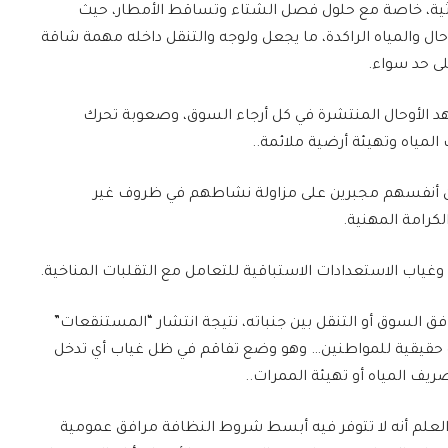
ة، خاصة مع حلول فصل الشتاء وتساقط الأمطار، حيث
حال والمياه الراكدة، ما يجعل ولوجه والتنقل داخله مهمة شاقة
لى حد سواء.
د الأوحال المنتشرة في كل أرجاء السوق، وصعوبة تحرك
لمياه وتهيئة أرضية ملائمة..
جدون أنفسهم مجبرين على مزاولة نشاطهم في ظروف غير
كرامة المهنية.
اب الاستعدادات الاستباقية للتعامل مع التقلبات المناخية.
فق السوق أو التنقل بين جنباته، نتيجة انتشار “المستنقعات”
ة حقيقية للمواطنين… وهو وضع تفاقم في ظل غياب أي تدخل
ف المياه أو تهيئة الممرات..
ع العلم أنه لا تتوفر فيه أبسط شروط النظافة مرافق عمومية