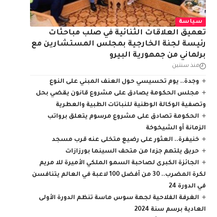
سياسة
تعميق العلاقات الثنائية في صلب مباحثات
رئيسة لجنة الخارجية بمجلس المستشارين مع
برلماني من جمهورية البيرو
منذ سنتين
وجدة.. يوم تحسيسي حول العنف المبني على النوع
مجلس الحكومة يصادق على مشروع قانون يقضي بحل
وتصفية الوكالة الوطنية للنباتات الطبية والعطرية
الحكومة تصادق على مشروع مرسوم يتعلق برواتب
الزمانة أو الشيخوخة
خنيفرة.. العثور على رضيع متخلى عنه قرب مسجد
حريق يلتهم جزءا من متحف السينما بورزازات
الجائزة الكبرى لصاحبة السمو الملكي الأميرة للا مريم
لكرة المضرب.. 30 من أفضل 100 لاعبة في العالم يتنافسن
في الدورة 24
الغرفة الفلاحية لجهة سوس ماسة تنظم الدورة الأولى
العادية برسم سنة 2024