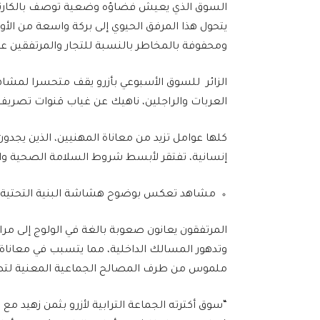
السوق الذي يعيش فضاؤه وضعية توصف بالكارثي
يتحول هذا المرفق الحيوي إلى بركة واسعة من الأو
ومحفوفة بالمخاطر بالنسبة للتجار والمرتفقين ع
الزائر للسوق الأسبوعي بأزرو يقف متحسرا لمشاه
العربات والراجلين، ناهيك عن غياب قنوات تصريف ا
كلها عوامل تزيد من معاناة المهنيين، الذين ي
إنسانية، تفتقر لأبسط شروط السلامة الصحية وال
مشاهد تعكس بوضوح هشاشة البنية التحتية وغي
المرتفقون يعانون صعوبة بالغة في الولوج إلى مرا
وتدهور المسالك الداخلية، مما يتسبب في معانا
ملموس من طرف المصالح الجماعية المعنية لتصري
“سوق أكترته الجماعة الترابية لأزرو بثمن زهيد م